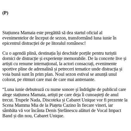
(P)
Stațiunea Mamaia este pregătită să dea startul oficial al
evenimentelor de început de sezon, transformând luna iunie în
epicentrul distracției de pe litoralul românesc!
Cu o agendă plină, destinația își deschide porțile pentru turiștii
dornici de distracție și experiențe memorabile. De la concerte live și
artiști cu renume internațional, la actori consacrați, evenimente
sportive pline de adrenalină și petreceri tematice unde distracția și
voia bună sunt în prim plan. Noul sezon estival se anunță unul
colorat, pe ritmuri care mai de care mai antrenante.
“Luna iunie debutează cu nume sonore și îndrăgite de publicul care
alege stațiunea Mamaia, artiști pe care deja îi cunoașteți de anul
trecut. Trupele Nada, Discoteka și Cabaret Unique vor fi prezente la
Scena Mamma Mia de la Piațeta Cazino în fiecare vineri, iar
sâmbăta vă vor încânta Denis Ștefănescu alături de Vocal Impact
Band și din nou, Cabaret Unique.