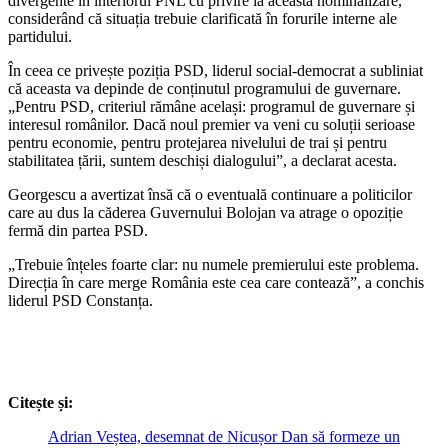
divergente în interiorul PNL cu privire la această nominalizare,
considerând că situația trebuie clarificată în forurile interne ale
partidului.
În ceea ce privește poziția PSD, liderul social-democrat a subliniat
că aceasta va depinde de conținutul programului de guvernare.
„Pentru PSD, criteriul rămâne același: programul de guvernare și
interesul românilor. Dacă noul premier va veni cu soluții serioase
pentru economie, pentru protejarea nivelului de trai și pentru
stabilitatea țării, suntem deschiși dialogului”, a declarat acesta.
Georgescu a avertizat însă că o eventuală continuare a politicilor
care au dus la căderea Guvernului Bolojan va atrage o opoziție
fermă din partea PSD.
„Trebuie înțeles foarte clar: nu numele premierului este problema.
Direcția în care merge România este cea care contează”, a conchis
liderul PSD Constanța.
Citește și:
Adrian Veștea, desemnat de Nicușor Dan să formeze un