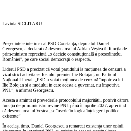
Lavinia SICLITARU
Președintele interimar al PSD Constanța, deputatul Daniel
Georgescu, a declarat că desemnarea lui Adrian Veștea în funcția de
prim-ministru reprezintă „o decizie constituțională a președintelui
României”, pe care social-democrații o respectă.
Liderul PSD a precizat că votul partidului la moțiunea de cenzură a
vizat strict activitatea fostului premier Ilie Bolojan, nu Partidul
Național Liberal. „PSD a votat moțiunea de cenzură împotriva lui
Ilie Bolojan și a modului în care acesta a guvernat, nu împotriva
PNL”, a afirmat Georgescu.
Acesta a amintit și prevederile protocolului majorității, potrivit cărora
funcția de prim-ministru revine PNL până în aprilie 2027, apreciind
că desemnarea lui Veștea „se înscrie în logica înțelegerii politice
existente”.
În același timp, Daniel Georgescu a remarcat existența unor opinii